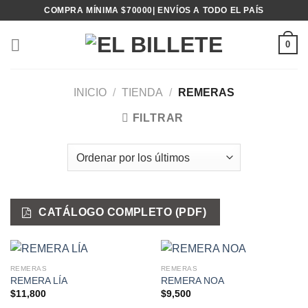
Saltar
COMPRA MÍNIMA $70000| ENVÍOS A TODO EL PAÍS
al
contenido
0
INICIO
/
TIENDA
/
REMERAS
FILTRAR
CATÁLOGO COMPLETO (PDF)
REMERAS
REMERAS
REMERA LÍA
REMERA NOA
$
11,800
$
9,500