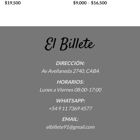
$
19,500
$
9,000
–
$
16,500
DIRECCIÓN:
Av Avellaneda 2740, CABA
HORARIOS:
Lunes a Viernes 08:00-17:00
WHATSAPP:
+54 9 11 7369 4577
EMAIL:
elbillete91@gmail.com