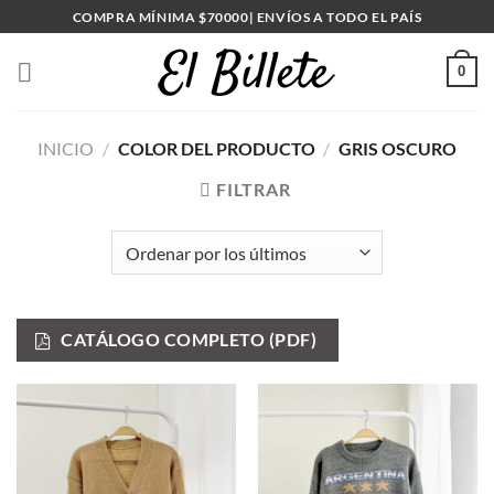
Saltar
COMPRA MÍNIMA $70000| ENVÍOS A TODO EL PAÍS
al
contenido
0
INICIO
/
COLOR DEL PRODUCTO
/
GRIS OSCURO
FILTRAR
CATÁLOGO COMPLETO (PDF)