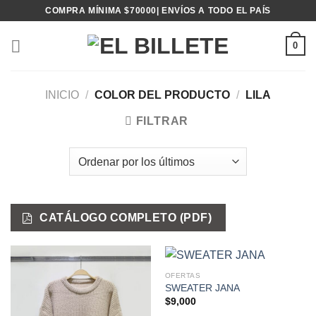
Saltar
COMPRA MÍNIMA $70000| ENVÍOS A TODO EL PAÍS
al
contenido
0
INICIO
/
COLOR DEL PRODUCTO
/
LILA
FILTRAR
CATÁLOGO COMPLETO (PDF)
OFERTAS
SWEATER JANA
$
9,000