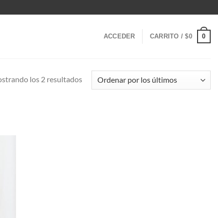
0
ACCEDER
CARRITO /
$
0
Ordenado
strando los 2 resultados
por
los
últimos