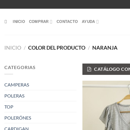
Saltar
al
contenido
INICIO
COMPRAR
CONTACTO
AYUDA
INICIO
/
COLOR DEL PRODUCTO
/
NARANJA
CATEGORIAS
CATÁLOGO COM
CAMPERAS
POLERAS
TOP
POLERÓNES
CARDIGAN