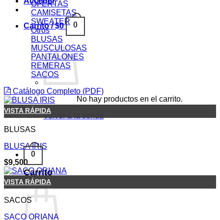
Acceder
OFERTAS
CAMISETAS
SWEATER
0
Carrito /
$
0
Otros
BLUSAS
MUSCULOSAS
PANTALONES
REMERAS
SACOS
Catálogo Completo (PDF)
No hay productos en el carrito.
VISTA RÁPIDA
Volver a la tienda
BLUSAS
BLUSA IRIS
0
$
9,500
Carrito
VISTA RÁPIDA
SACOS
SACO ORIANA