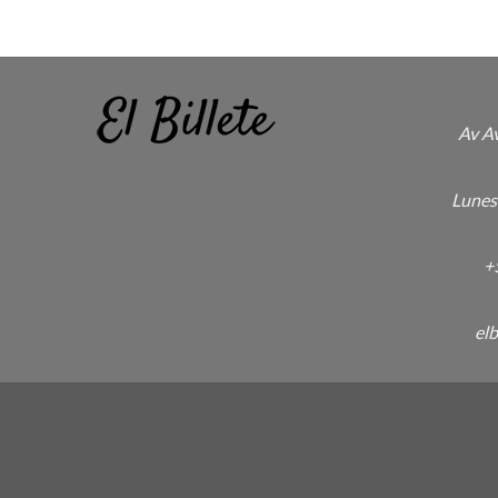
Av A
Lunes
+
el