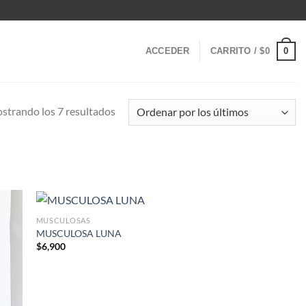
0
ACCEDER
CARRITO /
$
0
Ordenado
strando los 7 resultados
por
los
últimos
MUSCULOSAS
MUSCULOSA LUNA
$
6,900