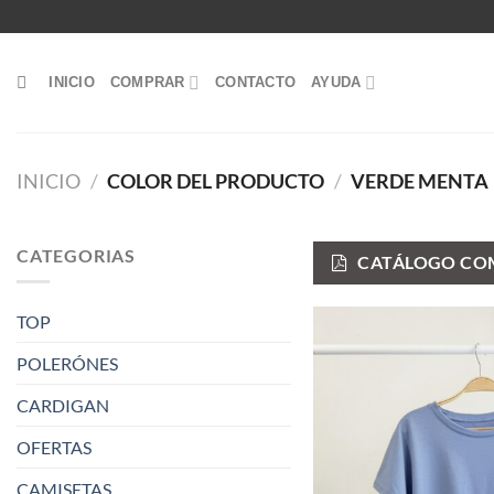
Saltar
al
contenido
INICIO
COMPRAR
CONTACTO
AYUDA
INICIO
/
COLOR DEL PRODUCTO
/
VERDE MENTA
CATEGORIAS
CATÁLOGO COM
TOP
POLERÓNES
CARDIGAN
OFERTAS
CAMISETAS