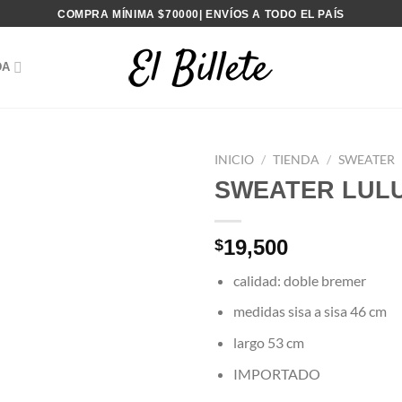
COMPRA MÍNIMA $70000| ENVÍOS A TODO EL PAÍS
DA
INICIO
/
TIENDA
/
SWEATER
SWEATER LUL
19,500
$
calidad: doble bremer
medidas sisa a sisa 46 cm
largo 53 cm
IMPORTADO