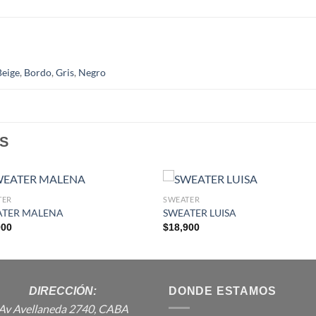
Beige
,
Bordo
,
Gris
,
Negro
S
TER
SWEATER
ATER MALENA
SWEATER LUISA
000
$
18,900
DIRECCIÓN:
DONDE ESTAMOS
Av Avellaneda 2740, CABA