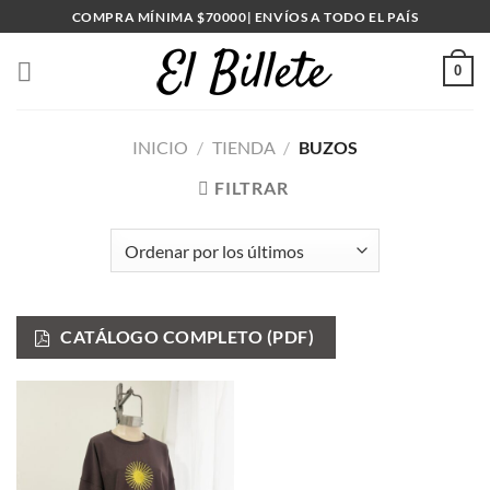
Saltar
COMPRA MÍNIMA $70000| ENVÍOS A TODO EL PAÍS
al
contenido
0
INICIO
/
TIENDA
/
BUZOS
FILTRAR
CATÁLOGO COMPLETO (PDF)