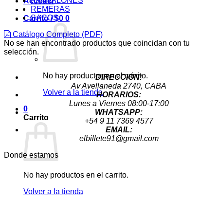
PANTALONES
Acceder
REMERAS
SACOS
Carrito /
$
0
0
Catálogo Completo (PDF)
No se han encontrado productos que coincidan con tu
selección.
No hay productos en el carrito.
DIRECCIÓN:
Av Avellaneda 2740, CABA
Volver a la tienda
HORARIOS:
Lunes a Viernes 08:00-17:00
0
WHATSAPP:
Carrito
+54 9 11 7369 4577
EMAIL:
elbillete91@gmail.com
Donde estamos
No hay productos en el carrito.
Volver a la tienda