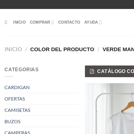
Saltar
al
contenido
INICIO
COMPRAR
CONTACTO
AYUDA
INICIO
/
/
COLOR DEL PRODUCTO
VERDE MA
CATEGORIAS
CATÁLOGO CO
CARDIGAN
OFERTAS
CAMISETAS
BUZOS
CAMPERAS