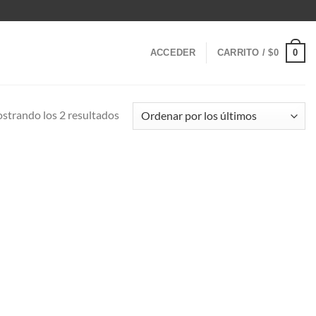
0
ACCEDER
CARRITO /
$
0
Ordenado
strando los 2 resultados
por
los
últimos