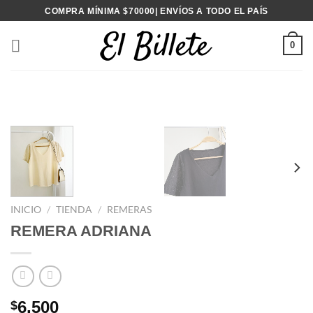
Saltar
COMPRA MÍNIMA $70000| ENVÍOS A TODO EL PAÍS
al
contenido
0
INICIO
/
TIENDA
/
REMERAS
REMERA ADRIANA
6,500
$